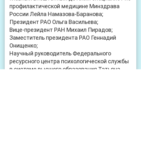
профилактической медицине Минздрава
России Лейла Намазова-Баранова;
Президент РАО Ольга Васильева;
Вице-президент РАН Михаил Пирадов;
Заместитель президента РАО Геннадий
Онищенко;
Научный руководитель Федерального
ресурсного центра психологической службы
в системе высшего образования Татьяна
Тихомирова;
Ведущий научный сотрудник НИИ педиатрии
и охраны здоровья детей Камилла
Эфендиева.