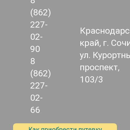
8
(862)
227-
Краснодарс
02-
край, г. Сочи
90
ул. Курортн
8
проспект,
(862)
103/3
227-
02-
66
Как приобрести путевку