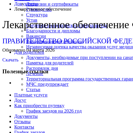
Документы
Лицензии и сертификаты
Лекарственное обеспечение
Руководство
Структура
Устав
Лекарственное обеспечение
Сведения о медицинских специалистах
Благодарности и дипломы
Вакансии
ПРАВИТЕЛЬСТВО РОССИЙСКОЙ ФЕДЕРАЦИ
Вышестоящие организации
Независимая оценка качества оказания услуг меди
Обновлено 04 марта 2026
Для родителей
Документы, необходимые при поступлении на сана
Скачать
Памятка для родителей
Распорядок дня
Полезные ссылки
Лечение
Территориальная программа государственных гара
МЧС предупреждает
Статьи
Платные услуги
Досуг
Как приобрести путевку
График заездов на 2026 год
Документы
Отзывы
Контакты
График заездов