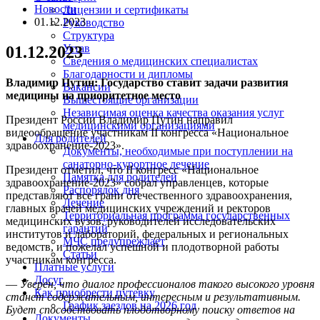
Новости
Лицензии и сертификаты
01.12.2023
Руководство
Структура
Устав
01.12.2023
Сведения о медицинских специалистах
Благодарности и дипломы
Владимир Путин: Государство ставит задачи развития
Вакансии
медицины на приоритетное место
Вышестоящие организации
Независимая оценка качества оказания услуг
Президент России Владимир Путин направил
медицинскими организациями
видеообращение участникам II конгресса «Национальное
Для родителей
здравоохранение-2023».
Документы, необходимые при поступлении на
санаторно-курортное лечение
Президент отметил, что II конгресс «Национальное
Памятка для родителей
здравоохранение-2023» собрал управленцев, которые
Распорядок дня
представляют все грани отечественного здравоохранения,
Лечение
главных врачей медицинских учреждений и ректоров
Территориальная программа государственных
медицинских вузов, руководителей исследовательских
гарантий
институтов и лабораторий, федеральных и региональных
МЧС предупреждает
ведомств, и пожелал успешной и плодотворной работы
Статьи
участникам конгресса.
Платные услуги
Досуг
—
Уверен, что диалог профессионалов такого высокого уровня
Как приобрести путевку
станет содержательным, интересным и результативным.
График заездов на 2026 год
Будет способствовать плодотворному поиску ответов на
Документы