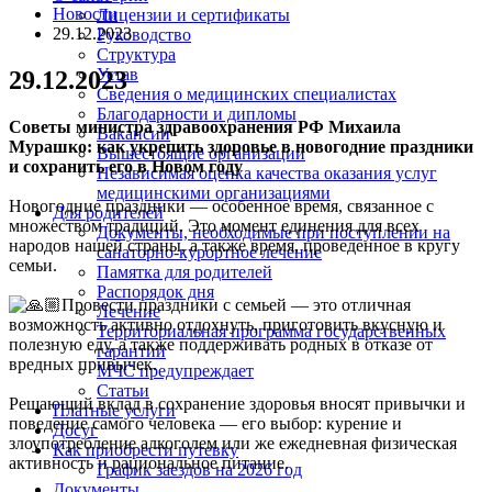
Новости
Лицензии и сертификаты
29.12.2023
Руководство
Структура
Устав
29.12.2023
Сведения о медицинских специалистах
Благодарности и дипломы
Советы министра здравоохранения РФ Михаила
Вакансии
Мурашко: как укрепить здоровье в новогодние праздники
Вышестоящие организации
и сохранить его в Новом году
Независимая оценка качества оказания услуг
медицинскими организациями
Новогодние праздники — особенное время, связанное с
Для родителей
множеством традиций. Это момент единения для всех
Документы, необходимые при поступлении на
народов нашей страны, а также время, проведенное в кругу
санаторно-курортное лечение
семьи.
Памятка для родителей
Распорядок дня
Провести праздники с семьей — это отличная
Лечение
возможность активно отдохнуть, приготовить вкусную и
Территориальная программа государственных
полезную еду, а также поддерживать родных в отказе от
гарантий
вредных привычек.
МЧС предупреждает
Статьи
Решающий вклад в сохранение здоровья вносят привычки и
Платные услуги
поведение самого человека — его выбор: курение и
Досуг
злоупотребление алкоголем или же ежедневная физическая
Как приобрести путевку
активность и рациональное питание.
График заездов на 2026 год
Документы