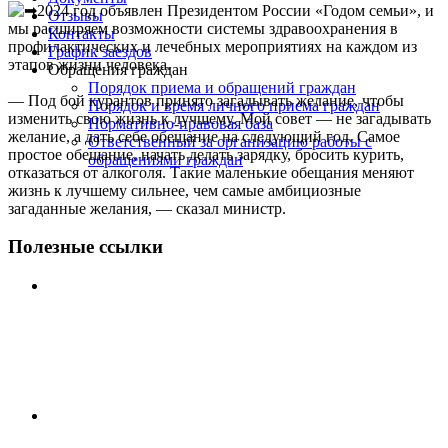
2024 год объявлен Президентом России «Годом семьи», и
Отзывы
мы расширяем возможности системы здравоохранения в
Контакты
профилактических и лечебных мероприятиях на каждом из
График заездов
этапов жизни человека.
Обращения граждан
Порядок приема и обращений граждан
— Под бой курантов принято загадывать желание, чтобы
Порядок и время личного приема граждан
изменить свою жизнь к лучшему. Мой совет — не загадывать
Нормативно-правовая база
желание, а дать себе обещание на следующий год. Самое
Ответственный за организацию работы с
простое обещание, начать делать зарядку, бросить курить,
обращениями граждан
отказаться от алкоголя. Такие маленькие обещания меняют
жизнь к лучшему сильнее, чем самые амбициозные
загаданные желания, — сказал министр.
Полезные ссылки