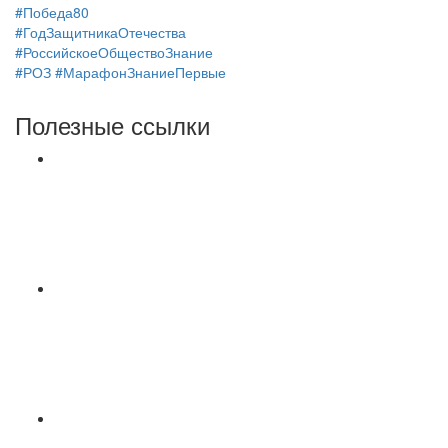
#Победа80
#ГодЗащитникаОтечества
#РоссийскоеОбществоЗнание
#РОЗ
#МарафонЗнаниеПервые
Полезные ссылки