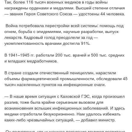
Так, более 116 тысяч военных медиков в годы войны
награждены орденами и медалями. Высшей степени отличия
— звания Героя Советского Союза — удостоены 44 человека.
Война потребовала перестройки всей системы: помощь под
огнем, борьба с эпидемиями, научные разработки, выпуск
лекарств. Кадровый голод преодолели за год —
укомплектованность врачами достигла 91%.
В 1941–1945 гг. работали 200 тыс. врачей и 500 тыс. средних
и младших медработников.
В стране создали отечественный пенициллин, нарастили
объемы фармацевтической промышленности, обследовали 45
тысяч населенных пунктов на инфекционные очаги.
— В наше время ситуация с Каховской ГЭС, когда произошел
разлив, тоже была крайне серьезным вызовом для
возникновения вспышек инфекционных заболеваний. И здесь
медики отработали безукоризненно. Нам удалось избежать
каких-либо чрезвычайных ситуаций, — добавил министр.
Он подчеркнул, что нынешнее поколение медиков воспитано